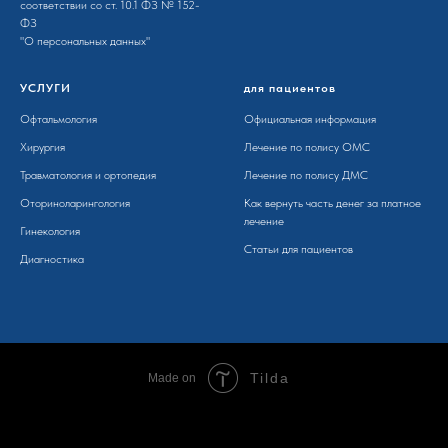
соотв­етствии со ст. 10.1 ФЗ № 152-
ФЗ
"О персона­льных данных"
УСЛУГИ
для пациентов
Офтальмология
Официальная информация
Хирургия
Лечение по полису ОМС
Травматология и ортопедия
Лечение по полису ДМС
Оториноларингология
Как вернуть часть денег за платное
лечение
Гинекология
Статьи для пациентов
Диагностика
Tilda
Made on