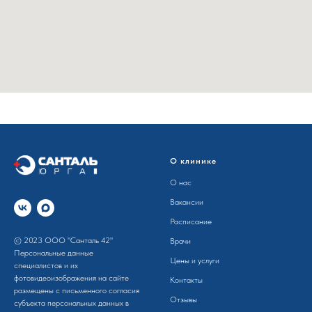
О клинике
О нас
Вакансии
Расписание
© 2023 ООО "Санталь 42"
Врачи
Персональные данные
Цены и услуги
специалистов и их
фотовидеоизображения на сайте
Контакты
размещены с письменного согла­сия
Отзывы
субъекта персона­льных данных в