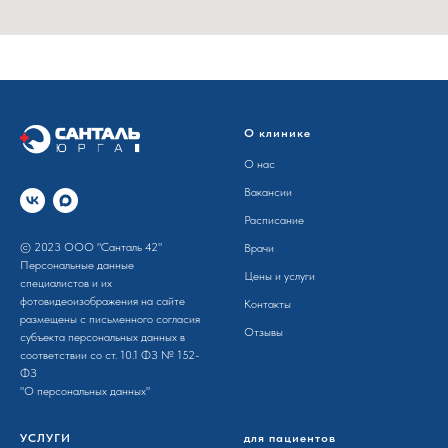
О клинике
О нас
Вакансии
Расписание
© 2023 ООО "Санталь 42"
Врачи
Персональные данные
Цены и услуги
специалистов и их
фотовидеоизображения на сайте
Контакты
размещены с письменного согла­сия
Отзывы
субъекта персона­льных данных в
соотв­етствии со ст. 10.1 ФЗ № 152-
ФЗ
"О персона­льных данных"
УСЛУГИ
для пациентов